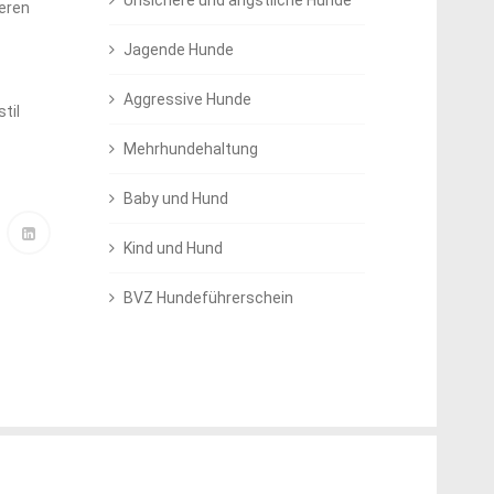
Unsichere und ängstliche Hunde
teren
Jagende Hunde
Aggressive Hunde
til
Mehrhundehaltung
Baby und Hund
Kind und Hund
BVZ Hundeführerschein