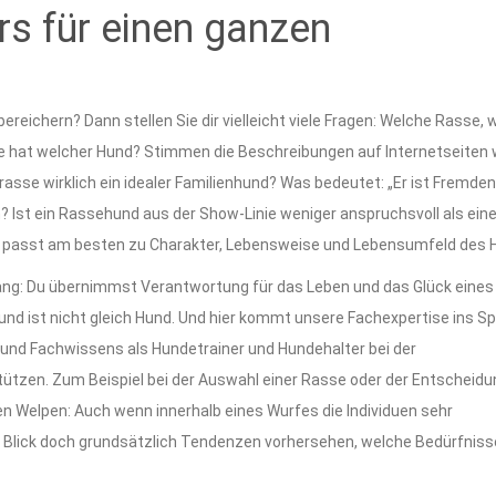
rs für einen ganzen
eichern? Dann stellen Sie dir vielleicht viele Fragen: Welche Rasse,
at welcher Hund? Stimmen die Beschreibungen auf Internetseiten w
rasse wirklich ein idealer Familienhund? Was bedeutet: „Er ist Fremden
? Ist ein Rassehund aus der Show-Linie weniger anspruchsvoll als ein
nd passt am besten zu Charakter, Lebensweise und Lebensumfeld des 
 lang: Du übernimmst Verantwortung für das Leben und das Glück eine
Hund ist nicht gleich Hund. Und hier kommt unsere Fachexpertise ins Spi
und Fachwissens als Hundetrainer und Hundehalter bei der
ützen. Zum Beispiel bei der Auswahl einer Rasse oder der Entscheidu
en Welpen: Auch wenn innerhalb eines Wurfes die Individuen sehr
m Blick doch grundsätzlich Tendenzen vorhersehen, welche Bedürfniss