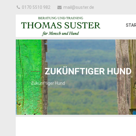
0170 5510 982
mail@suster.de
STA
ZUKÜNFTIGER HUND
Zukünftiger Hund