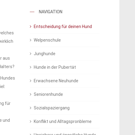
NAVIGATION
Entscheidung für deinen Hund
 welches
Welpenschule
irklich
Junghunde
er aus
Halters?
Hunde in der Pubertät
s Hundes
Erwachsene Neuhunde
el:
Seniorenhunde
ng für
Sozialspaziergang
e und
Konflikt und Alltagspronbleme